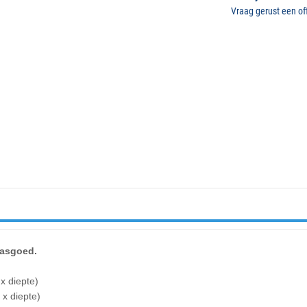
Vraag gerust een off
 wasgoed.
x diepte)
x diepte)