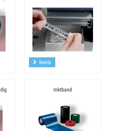
Bekijk
dig
Inktband