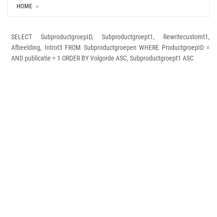
HOME
SELECT SubproductgroepID, Subproductgroept1, Rewritecustomt1,
Afbeelding, Introt3 FROM Subproductgroepen WHERE ProductgroepID =
AND publicatie = 1 ORDER BY Volgorde ASC, Subproductgroept1 ASC