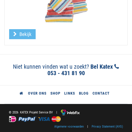
Bekijk
Niet kunnen vinden wat u zoekt?
Bel Katex
053 - 431 81 90
OVER ONS
SHOP
LINKS
BLOG
CONTACT
© 2026 KATEX Projekt Service BV |
Algemene voorwaarden
|
Privacy Statement (AVG)