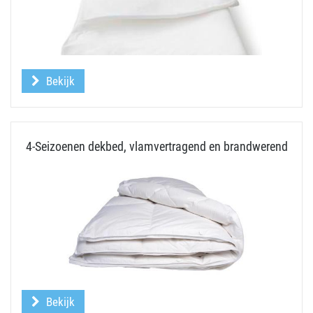
Bekijk
4-Seizoenen dekbed, vlamvertragend en brandwerend
Bekijk