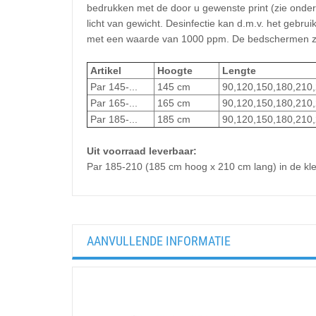
bedrukken met de door u gewenste print (zie onder
licht van gewicht.
Desinfectie kan d.m.v. het gebrui
met een waarde van 1000 ppm. De bedschermen zijn 
Artikel
Hoogte
Lengte
Par 145-...
145 cm
90,120,150,180,210,
Par 165-...
165 cm
90,120,150,180,210,
Par 185-...
185 cm
90,120,150,180,210,
Uit voorraad leverbaar:
Par 185-210 (185 cm hoog x 210 cm lang) in de kle
AANVULLENDE INFORMATIE